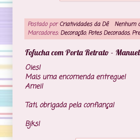
Postado por
Criatividades da Dê
Nenhum c
Marcadores:
Decoração
,
Potes Decorados
,
Pr
Fofucha com Porta Retrato - Manuel
Oies!
Mais uma encomenda entregue!
Amei!
Tati, obrigada pela confiança!
Bjks!