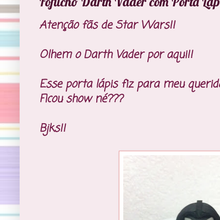
Fofucho Darth Vader com Porta Láp
Atenção fãs de Star Wars!!
Olhem o Darth Vader por aqui!!
Esse porta lápis fiz para meu querido
Ficou show né???
Bjks!!