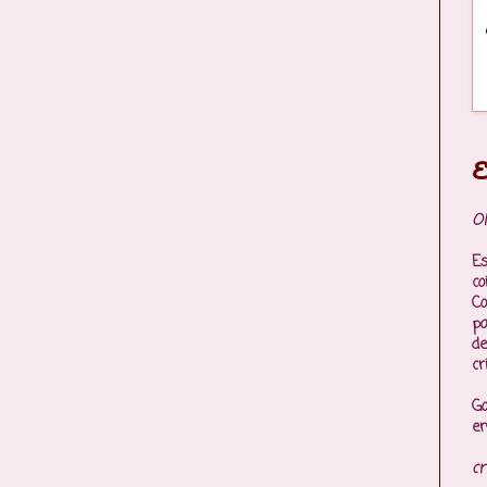
E
Ol
Es
co
Co
p
de
cr
Go
en
cr