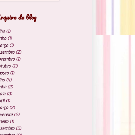
rquivo do blog
lho
(1)
nho
(1)
arço
(1)
ezembro
(2)
ovembro
(1)
tubro
(11)
osto
(1)
lho
(4)
nho
(2)
aio
(3)
ril
(1)
arço
(2)
vereiro
(2)
neiro
(1)
ezembro
(5)