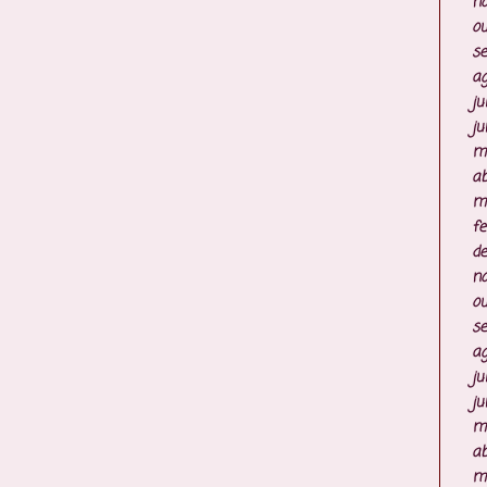
n
ou
s
ag
ju
ju
m
ab
m
fe
d
n
ou
s
ag
ju
ju
m
ab
m