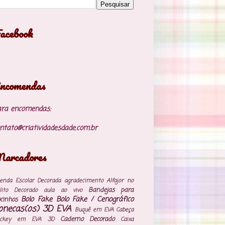
acebook
ncomendas
ara encomendas:
ntato@criatividadesdade.com.br
arcadores
enda Escolar Decorada
agradecimento
Alfajor no
Bandejas para
lito Decorado
aula ao vivo
Bolo Fake
Bolo Fake / Cenográfico
cinhos
onecas(os) 3D EVA
Buquê em EVA
Cabeça
Caderno Decorado
ickey em EVA 3D
Caixa