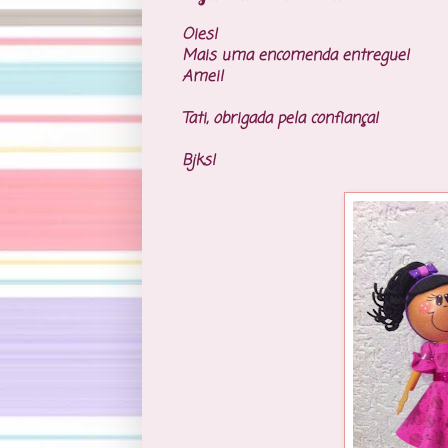
Oies!
Mais uma encomenda entregue!
Amei!
Tati, obrigada pela confiança!
Bjks!