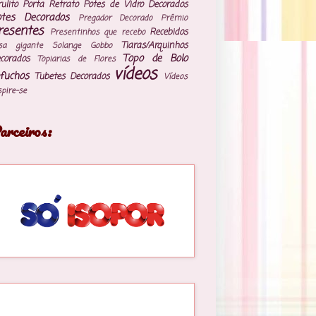
rulito
Porta Retrato
Potes de Vidro Decorados
otes Decorados
Pregador Decorado
Prêmio
resentes
Recebidos
Presentinhos que recebo
Tiaras/Arquinhos
sa gigante
Solange Gobbo
Topo de Bolo
corados
Topiarias de Flores
vídeos
fuchos
Tubetes Decorados
Vídeos
spire-se
arceiros: