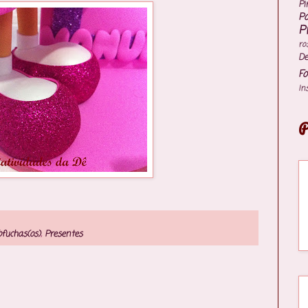
Pi
P
P
ro
De
Fo
In
P
ofuchas(os)
,
Presentes