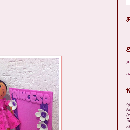
F
E
P
co
M
Ag
Pa
Do
B
M