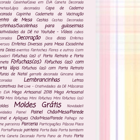
corada
Caixinha/Caixa em EVA
Caneta Decorada
Capa de Caderno
netas/Lápis decorados
corada
Capinha Caderneta de Vacinação
entro de Mesa
Cestas
Cestas Decoradas
estinhas/Sacolinhas para guloseimas
iatividades da Dê no Youtube - Vídeos
cubos
Decoração
dicas
corados
Dica
Enfeites
Enfeites Diversos para Mesa
Escadinha
versos
ra Doces
eventos
Fantoches
Flores e outros (com
Fofuchas (os) c/ Porta Retrato e Porta
isador)
Fofuchas(os)
Fofuchos (as) com
neta
rta lápis
Fofuchos (as) com Porta Retrato
furas de Natal
garrafa decorada
Gincana
latas
Lembrancinhas
Letras
coradas
corativas
live
Live - Criatividades da Dê
Máscaras
Mega Artesanal 2018
Mega Artesanal
m EVA
19
Mini Fofuchas
Mini Fofuchos
Mini Fofuchos (os)
Moldes Grátis
ldes
Novidade!!
Painel Chão/Mesa/Parede
vidades
Painel
inel e Apliques Chão/Mesa/Parede
Palhaço no
Parceria
ne
parceiros
Participações
Páscoa
Placa
ponteira
 Porta/Parede
Porta Bala
Porta bombom
Porta
rta Caneta Decorado
Porta Pano de Prato