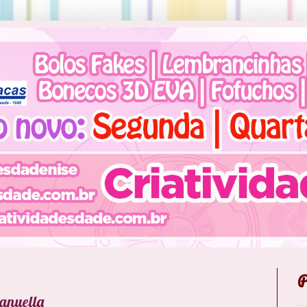
P
anuella