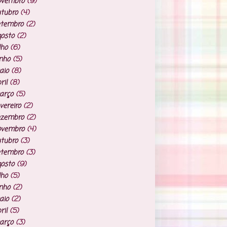
ovembro
(9)
tubro
(4)
etembro
(2)
osto
(2)
lho
(6)
nho
(5)
aio
(8)
ril
(8)
arço
(5)
vereiro
(2)
ezembro
(2)
ovembro
(4)
tubro
(3)
etembro
(3)
osto
(9)
lho
(5)
nho
(2)
aio
(2)
ril
(5)
arço
(3)