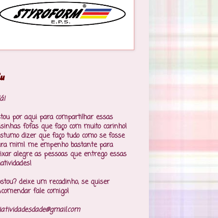
u
á!
tou por aqui para compartilhar essas
isinhas fofas que faço com muito carinho!
stumo dizer que faço tudo como se fosse
ara mim! me empenho bastante para
ixar alegre as pessoas que entrego essas
iatividades!
stou? deixe um recadinho, se quiser
comendar fale comigo!
iatividadesdade@gmail.com