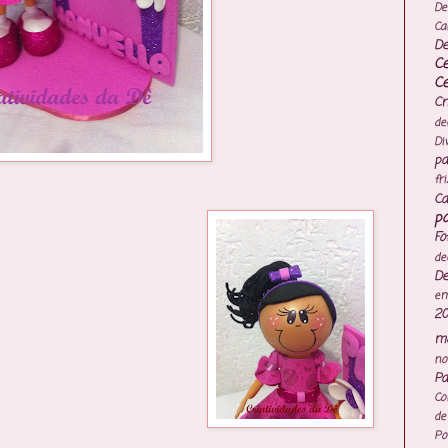
De
Ca
De
C
C
Cr
de
Di
pa
fr
Ca
po
Fo
de
De
e
20
mo
no
Pa
Co
de
Po