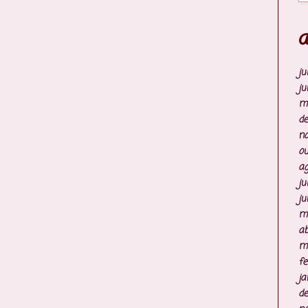
A
ju
ju
m
d
n
ou
ag
ju
ju
m
ab
m
fe
ja
d