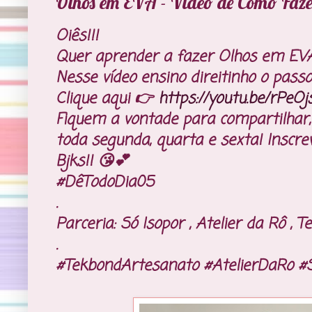
Olhos em EVA - Vídeo de Como Faze
Oiês!!!
Quer aprender a fazer Olhos em EV
Nesse vídeo ensino direitinho o pass
Clique aqui 👉
https://youtu.be/rPe
Fiquem a vontade para compartilhar,
toda segunda, quarta e sexta! Inscr
Bjks!! 😘💕
#DêTodoDia05
.
Parceria: Só Isopor , Atelier da Rô ,
.
#TekbondArtesanato #AtelierDaRo #