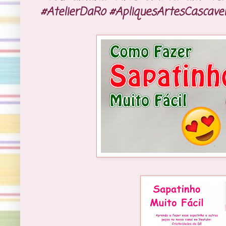
#AtelierDaRo #ApliquesArtesCascavel