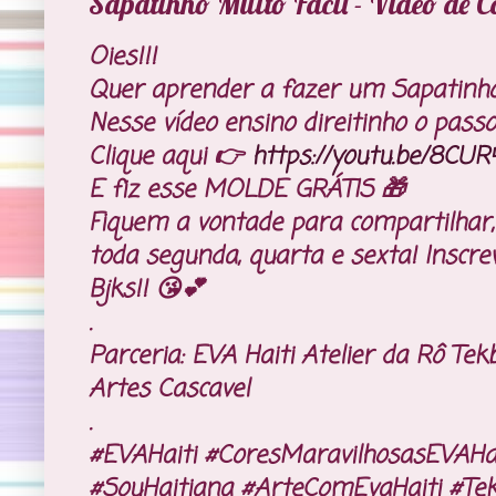
Sapatinho Muito Fácil - Vídeo de C
Oies!!!
Quer aprender a fazer um Sapatinho 
Nesse vídeo ensino direitinho o pass
Clique aqui 👉
https://youtu.be/8CUR
E fiz esse MOLDE GRÁTIS 🎁
Fiquem a vontade para compartilhar,
toda segunda, quarta e sexta! Inscr
Bjks!! 😘💕
.
Parceria: EVA Haiti Atelier da Rô Te
Artes Cascavel
.
#EVAHaiti #CoresMaravilhosasEVAHai
#SouHaitiana #ArteComEvaHaiti #Te