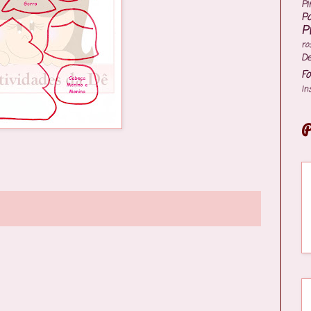
Pi
P
P
ro
De
Fo
In
P