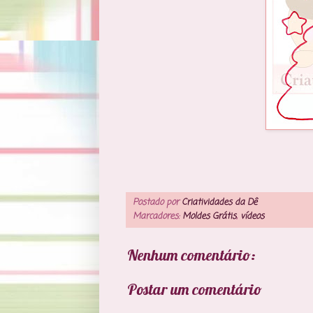
Postado por
Criatividades da Dê
Marcadores:
Moldes Grátis
,
vídeos
Nenhum comentário:
Postar um comentário