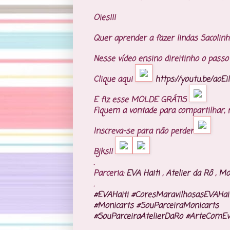
Oies!!!
Quer aprender a fazer lindas Sacolin
Nesse vídeo ensino direitinho o pass
Clique aqui
https://youtu.be/aoE
E fiz esse MOLDE GRÁTIS
Fiquem a vontade para compartilhar, n
Inscreva-se para não perder
Bjks!!
.
Parceria:
EVA Haiti
,
Atelier da Rô
,
Mon
.
#EVAHaiti
#CoresMaravilhosasEVAHai
#Monicarts
#SouParceiraMonicarts
#SouParceiraAtelierDaRo
#ArteComEv