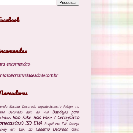
acebook
ncomendas
ara encomendas:
ntato@criatividadesdade.com.br
arcadores
enda Escolar Decorada
agradecimento
Alfajor no
Bandejas para
lito Decorado
aula ao vivo
Bolo Fake
Bolo Fake / Cenográfico
cinhos
onecas(os) 3D EVA
Buquê em EVA
Cabeça
Caderno Decorado
ickey em EVA 3D
Caixa