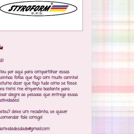
u
á!
tou por aqui para compartilhar essas
isinhas fofas que faço com muito carinho!
stumo dizer que faço tudo como se fosse
ara mim! me empenho bastante para
ixar alegre as pessoas que entrego essas
iatividades!
stou? deixe um recadinho, se quiser
comendar fale comigo!
iatividadesdade@gmail.com