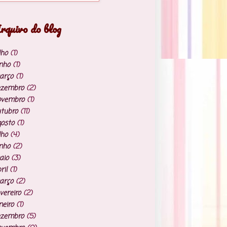
rquivo do blog
lho
(1)
nho
(1)
arço
(1)
ezembro
(2)
ovembro
(1)
tubro
(11)
osto
(1)
lho
(4)
nho
(2)
aio
(3)
ril
(1)
arço
(2)
vereiro
(2)
neiro
(1)
ezembro
(5)