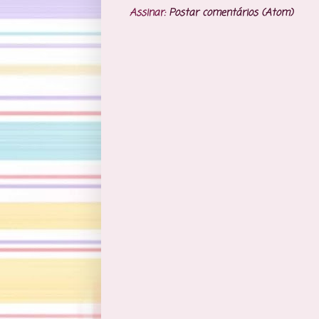
Assinar:
Postar comentários (Atom)