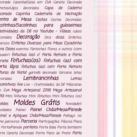
corada
Caixinha/Caixa em EVA
Caneta Decorada
Capa de Caderno
netas/Lápis decorados
corada
Capinha Caderneta de Vacinação
entro de Mesa
Cestas
Cestas Decoradas
estinhas/Sacolinhas para guloseimas
iatividades da Dê no Youtube - Vídeos
cubos
Decoração
dicas
corados
Dica
Enfeites
Enfeites Diversos para Mesa
Escadinha
versos
ra Doces
eventos
Fantoches
Flores e outros (com
Fofuchas (os) c/ Porta Retrato e Porta
isador)
Fofuchas(os)
Fofuchos (as) com
neta
rta lápis
Fofuchos (as) com Porta Retrato
furas de Natal
garrafa decorada
Gincana
latas
Lembrancinhas
Letras
coradas
corativas
live
Live - Criatividades da Dê
Máscaras
Mega Artesanal 2018
Mega Artesanal
m EVA
19
Mini Fofuchas
Mini Fofuchos
Mini Fofuchos (os)
Moldes Grátis
ldes
Novidade!!
Painel Chão/Mesa/Parede
vidades
Painel
inel e Apliques Chão/Mesa/Parede
Palhaço no
Parceria
ne
parceiros
Participações
Páscoa
Placa
ponteira
 Porta/Parede
Porta Bala
Porta bombom
Porta
rta Caneta Decorado
Porta Pano de Prato