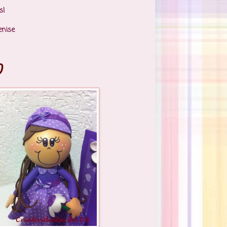
s!
enise
)