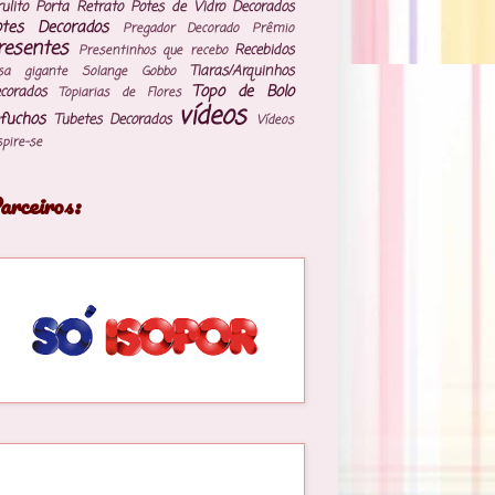
rulito
Porta Retrato
Potes de Vidro Decorados
otes Decorados
Pregador Decorado
Prêmio
resentes
Recebidos
Presentinhos que recebo
Tiaras/Arquinhos
sa gigante
Solange Gobbo
Topo de Bolo
corados
Topiarias de Flores
vídeos
fuchos
Tubetes Decorados
Vídeos
spire-se
arceiros: