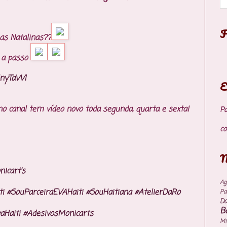
F
has Natalinas??
o a passo
ilnyTaWI
E
o canal tem vídeo novo toda segunda, quarta e sexta!
P
co
M
icart's
Ag
ti
#SouParceiraEVAHaiti
#SouHaitiana
#AtelierDaRo
Pa
Do
B
aHaiti
#AdesivosMonicarts
M