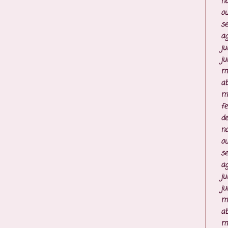
n
ou
s
ag
ju
ju
m
ab
m
fe
d
n
ou
s
ag
ju
ju
m
ab
m