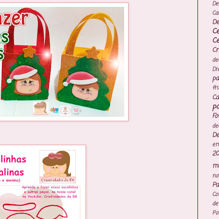
De
Ca
De
C
C
Cr
de
Di
pa
fr
Ca
po
Fo
de
De
e
20
mo
no
Pa
Co
de
Po