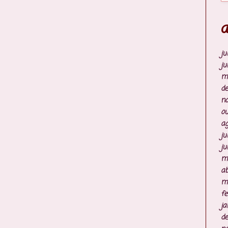
A
ju
ju
m
d
n
ou
ag
ju
ju
m
ab
m
fe
ja
d