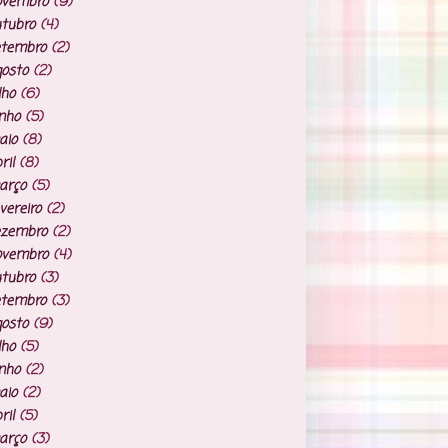
ovembro
(9)
tubro
(4)
etembro
(2)
osto
(2)
lho
(6)
nho
(5)
aio
(8)
ril
(8)
arço
(5)
vereiro
(2)
ezembro
(2)
ovembro
(4)
tubro
(3)
etembro
(3)
osto
(9)
lho
(5)
nho
(2)
aio
(2)
ril
(5)
arço
(3)