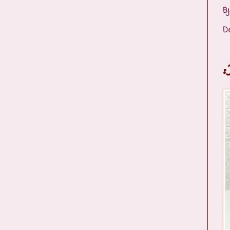
Bj
D
: