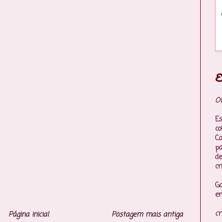
E
Ol
Es
co
Co
p
de
cr
Go
en
cr
Página inicial
Postagem mais antiga