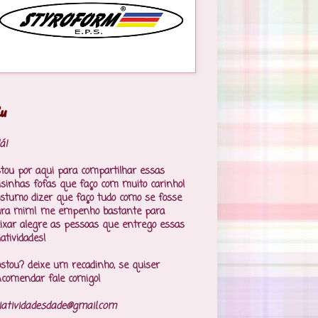
u
á!
tou por aqui para compartilhar essas
isinhas fofas que faço com muito carinho!
stumo dizer que faço tudo como se fosse
ara mim! me empenho bastante para
ixar alegre as pessoas que entrego essas
iatividades!
stou? deixe um recadinho, se quiser
comendar fale comigo!
iatividadesdade@gmail.com