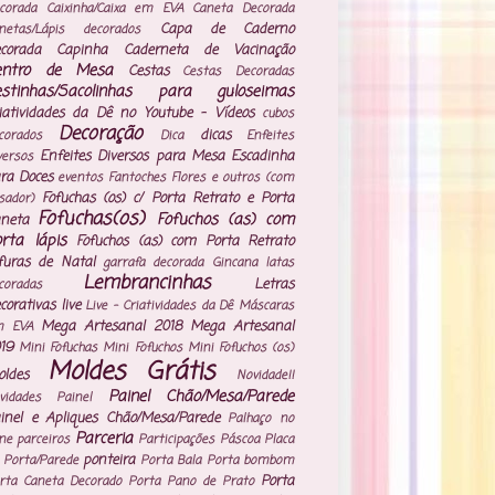
corada
Caixinha/Caixa em EVA
Caneta Decorada
Capa de Caderno
netas/Lápis decorados
corada
Capinha Caderneta de Vacinação
entro de Mesa
Cestas
Cestas Decoradas
estinhas/Sacolinhas para guloseimas
iatividades da Dê no Youtube - Vídeos
cubos
Decoração
dicas
corados
Dica
Enfeites
Enfeites Diversos para Mesa
Escadinha
versos
ra Doces
eventos
Fantoches
Flores e outros (com
Fofuchas (os) c/ Porta Retrato e Porta
isador)
Fofuchas(os)
Fofuchos (as) com
neta
rta lápis
Fofuchos (as) com Porta Retrato
furas de Natal
garrafa decorada
Gincana
latas
Lembrancinhas
Letras
coradas
corativas
live
Live - Criatividades da Dê
Máscaras
Mega Artesanal 2018
Mega Artesanal
m EVA
19
Mini Fofuchas
Mini Fofuchos
Mini Fofuchos (os)
Moldes Grátis
ldes
Novidade!!
Painel Chão/Mesa/Parede
vidades
Painel
inel e Apliques Chão/Mesa/Parede
Palhaço no
Parceria
ne
parceiros
Participações
Páscoa
Placa
ponteira
 Porta/Parede
Porta Bala
Porta bombom
Porta
rta Caneta Decorado
Porta Pano de Prato