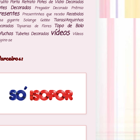
rulito
Porta Retrato
Potes de Vidro Decorados
otes Decorados
Pregador Decorado
Prêmio
resentes
Recebidos
Presentinhos que recebo
Tiaras/Arquinhos
sa gigante
Solange Gobbo
Topo de Bolo
corados
Topiarias de Flores
vídeos
fuchos
Tubetes Decorados
Vídeos
spire-se
arceiros: