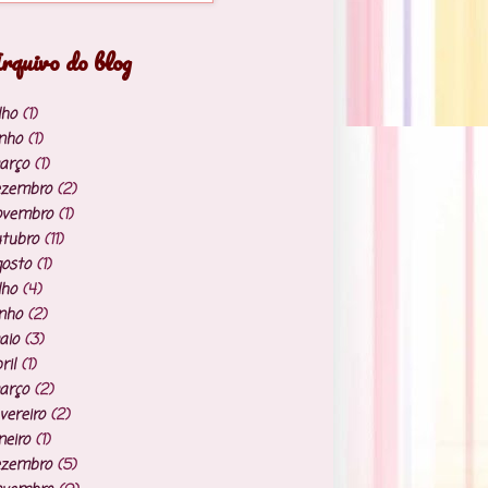
rquivo do blog
lho
(1)
nho
(1)
arço
(1)
ezembro
(2)
ovembro
(1)
tubro
(11)
osto
(1)
lho
(4)
nho
(2)
aio
(3)
ril
(1)
arço
(2)
vereiro
(2)
neiro
(1)
ezembro
(5)