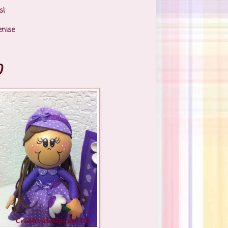
s!
enise
)