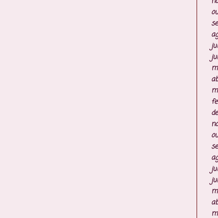
n
ou
s
ag
ju
ju
m
ab
m
fe
d
n
ou
s
ag
ju
ju
m
ab
m