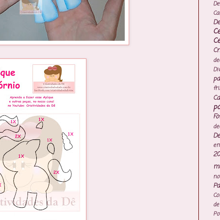
De
Ca
De
C
C
Cr
de
Di
pa
fr
Ca
po
Fo
de
De
e
20
mo
no
Pa
Co
de
Po