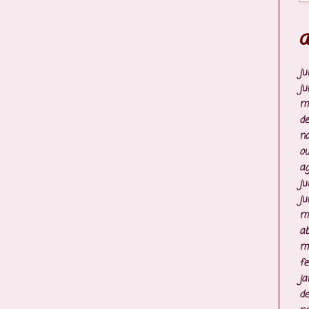
A
ju
ju
m
d
n
ou
ag
ju
ju
m
ab
m
fe
ja
d