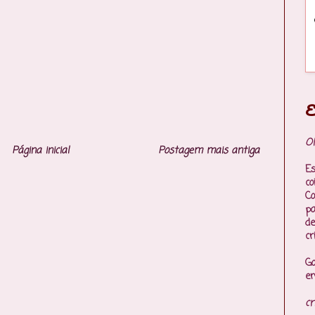
E
Ol
Página inicial
Postagem mais antiga
Es
co
Co
p
de
cr
Go
en
cr