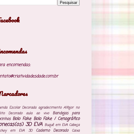
acebook
ncomendas
ara encomendas:
ntato@criatividadesdade.com.br
arcadores
enda Escolar Decorada
agradecimento
Alfajor no
Bandejas para
lito Decorado
aula ao vivo
Bolo Fake
Bolo Fake / Cenográfico
cinhos
onecas(os) 3D EVA
Buquê em EVA
Cabeça
Caderno Decorado
ickey em EVA 3D
Caixa