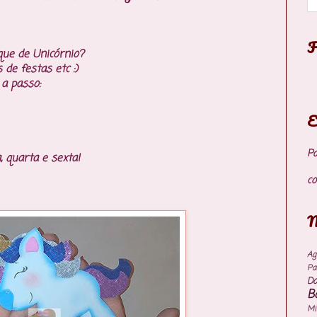
F
que de Unicórnio?
 de festas etc :)
 a passo:
E
P
 quarta e sexta!
co
M
Ag
Pa
Do
B
M