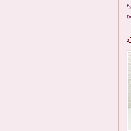
Bj
D
: