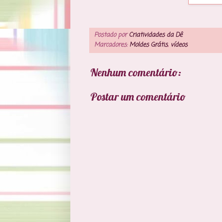
Postado por
Criatividades da Dê
Marcadores:
Moldes Grátis
,
vídeos
Nenhum comentário:
Postar um comentário