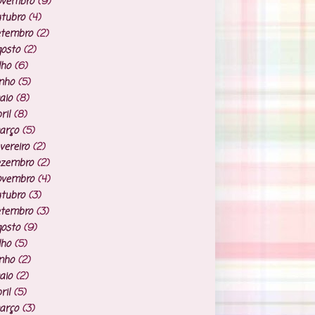
ovembro
(9)
tubro
(4)
etembro
(2)
osto
(2)
lho
(6)
nho
(5)
aio
(8)
ril
(8)
arço
(5)
vereiro
(2)
ezembro
(2)
ovembro
(4)
tubro
(3)
etembro
(3)
osto
(9)
lho
(5)
nho
(2)
aio
(2)
ril
(5)
arço
(3)