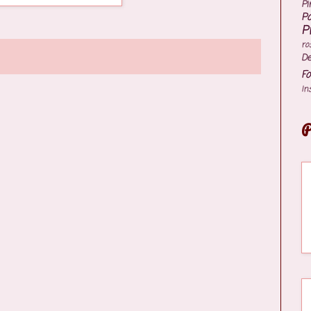
Pi
P
P
ro
De
Fo
In
P