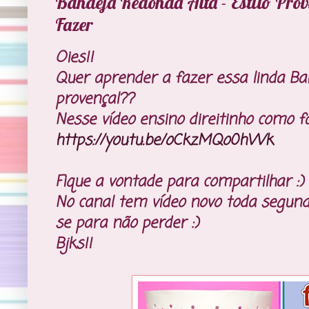
Bandeja Redonda Alta - Estilo Prov
Fazer
Oies!!
Quer aprender a fazer essa linda Ban
provençal??
Nesse vídeo ensino direitinho como fa
https://youtu.be/oCkzMQo0hWk
Fique a vontade para compartilhar :)
No canal tem vídeo novo toda segunda
se para não perder :)
Bjks!!