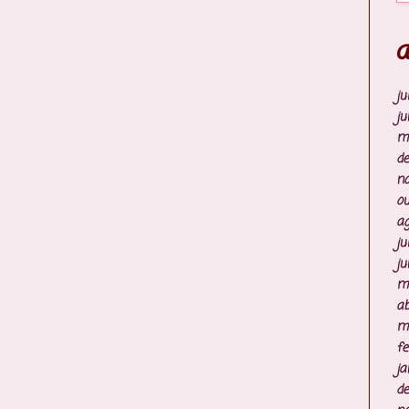
A
ju
ju
m
d
n
ou
ag
ju
ju
m
ab
m
fe
ja
d