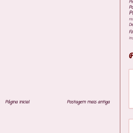
Pi
P
P
ro
De
Fo
In
P
Página inicial
Postagem mais antiga