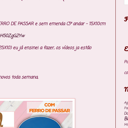
F
FERRO DE PASSAR e sem emenda (3º andar - 15X10cm
5mH50ZgG2Yw
E
X10) eu já ensinei a fazer, os vídeos ja estão
P
co
 novos toda semana,
M
Ag
Pa
Do
B
M