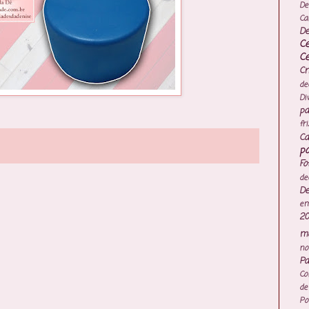
De
Ca
De
C
C
Cr
de
Di
pa
fr
Ca
po
Fo
de
De
e
20
mo
no
Pa
Co
de
Po