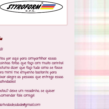
u
á!
tou por aqui para compartilhar essas
isinhas fofas que faço com muito carinho!
stumo dizer que faço tudo como se fosse
ara mim! me empenho bastante para
ixar alegre as pessoas que entrego essas
iatividades!
stou? deixe um recadinho, se quiser
comendar fale comigo!
iatividadesdade@gmail.com