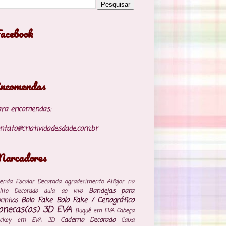
acebook
ncomendas
ara encomendas:
ntato@criatividadesdade.com.br
arcadores
enda Escolar Decorada
agradecimento
Alfajor no
Bandejas para
lito Decorado
aula ao vivo
Bolo Fake
Bolo Fake / Cenográfico
cinhos
onecas(os) 3D EVA
Buquê em EVA
Cabeça
Caderno Decorado
ickey em EVA 3D
Caixa