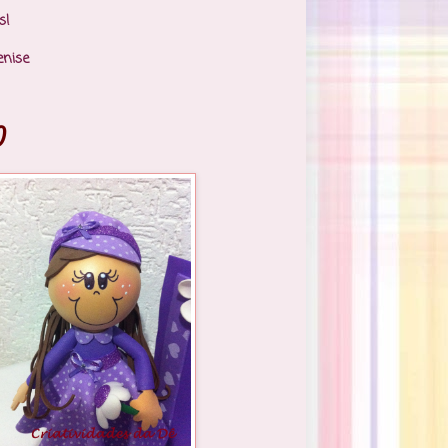
s!
enise
)