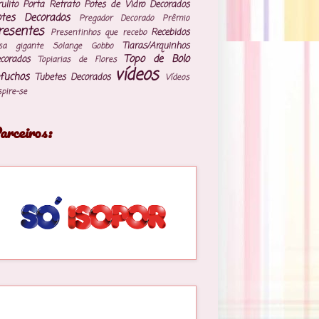
rulito
Porta Retrato
Potes de Vidro Decorados
otes Decorados
Pregador Decorado
Prêmio
resentes
Recebidos
Presentinhos que recebo
Tiaras/Arquinhos
sa gigante
Solange Gobbo
Topo de Bolo
corados
Topiarias de Flores
vídeos
fuchos
Tubetes Decorados
Vídeos
spire-se
arceiros: