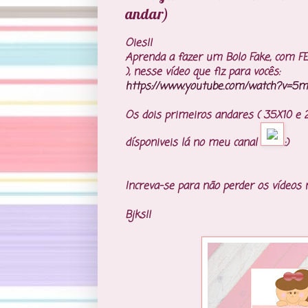
andar)
Oies!!
Aprenda a fazer um Bolo Fake, com 
), nesse vídeo que fiz para vocês:
https://www.youtube.com/watch?v=
Os dois primeiros andares ( 35X10 e 25
dísponiveis lá no meu canal
:)
Increva-se para não perder os vídeos
Bjks!!