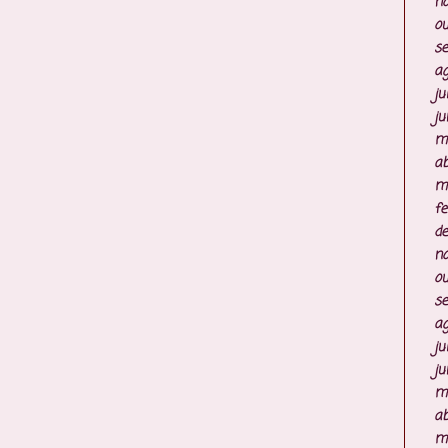
n
ou
s
ag
ju
ju
m
ab
m
fe
d
n
ou
s
ag
ju
ju
m
ab
m