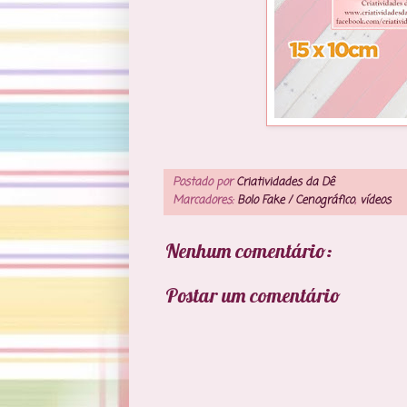
Postado por
Criatividades da Dê
Marcadores:
Bolo Fake / Cenográfico
,
vídeos
Nenhum comentário:
Postar um comentário