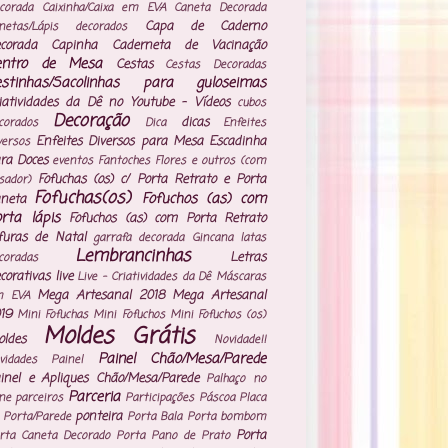
corada
Caixinha/Caixa em EVA
Caneta Decorada
Capa de Caderno
netas/Lápis decorados
corada
Capinha Caderneta de Vacinação
entro de Mesa
Cestas
Cestas Decoradas
estinhas/Sacolinhas para guloseimas
iatividades da Dê no Youtube - Vídeos
cubos
Decoração
dicas
corados
Dica
Enfeites
Enfeites Diversos para Mesa
Escadinha
versos
ra Doces
eventos
Fantoches
Flores e outros (com
Fofuchas (os) c/ Porta Retrato e Porta
isador)
Fofuchas(os)
Fofuchos (as) com
neta
rta lápis
Fofuchos (as) com Porta Retrato
furas de Natal
garrafa decorada
Gincana
latas
Lembrancinhas
Letras
coradas
corativas
live
Live - Criatividades da Dê
Máscaras
Mega Artesanal 2018
Mega Artesanal
m EVA
19
Mini Fofuchas
Mini Fofuchos
Mini Fofuchos (os)
Moldes Grátis
ldes
Novidade!!
Painel Chão/Mesa/Parede
vidades
Painel
inel e Apliques Chão/Mesa/Parede
Palhaço no
Parceria
ne
parceiros
Participações
Páscoa
Placa
ponteira
 Porta/Parede
Porta Bala
Porta bombom
Porta
rta Caneta Decorado
Porta Pano de Prato