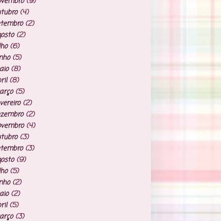
ovembro
(9)
tubro
(4)
etembro
(2)
osto
(2)
lho
(6)
nho
(5)
aio
(8)
ril
(8)
arço
(5)
vereiro
(2)
ezembro
(2)
ovembro
(4)
tubro
(3)
etembro
(3)
osto
(9)
lho
(5)
nho
(2)
aio
(2)
ril
(5)
arço
(3)