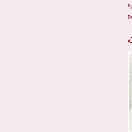
Bj
D
: