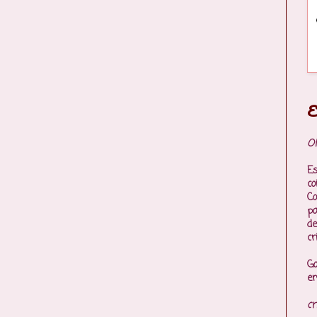
E
Ol
Es
co
Co
p
de
cr
Go
en
cr