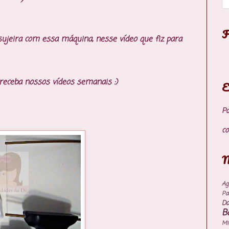
F
sujeira com essa máquina, nesse vídeo que fiz para
 receba nossos vídeos semanais :)
E
P
co
M
Ag
Pa
Do
B
M