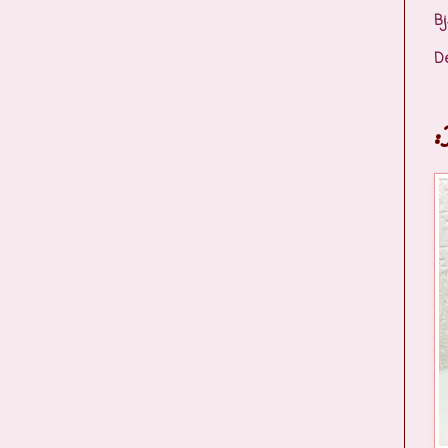
Bj
D
: