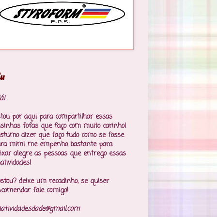
u
á!
tou por aqui para compartilhar essas
isinhas fofas que faço com muito carinho!
stumo dizer que faço tudo como se fosse
ara mim! me empenho bastante para
ixar alegre as pessoas que entrego essas
iatividades!
stou? deixe um recadinho, se quiser
comendar fale comigo!
iatividadesdade@gmail.com