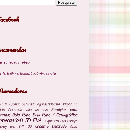
acebook
ncomendas
ara encomendas:
ntato@criatividadesdade.com.br
arcadores
enda Escolar Decorada
agradecimento
Alfajor no
Bandejas para
lito Decorado
aula ao vivo
Bolo Fake
Bolo Fake / Cenográfico
cinhos
onecas(os) 3D EVA
Buquê em EVA
Cabeça
Caderno Decorado
ickey em EVA 3D
Caixa