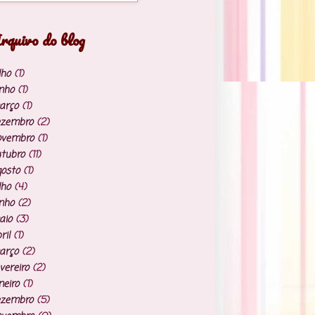
rquivo do blog
lho
(1)
nho
(1)
arço
(1)
ezembro
(2)
ovembro
(1)
tubro
(11)
osto
(1)
lho
(4)
nho
(2)
aio
(3)
ril
(1)
arço
(2)
vereiro
(2)
neiro
(1)
ezembro
(5)