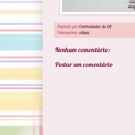
Postado por
Criatividades da Dê
Marcadores:
vídeos
Nenhum comentário:
Postar um comentário