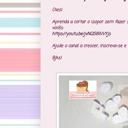
Oies!
Aprenda a cortar o isopor sem fazer 
vocês:
https://youtu.be/jvNQ58lWYjs
Ajude o canal a crescer, inscreva-se e
Bjks!