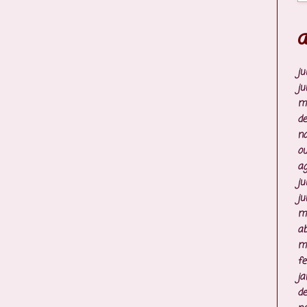
A
ju
ju
m
d
n
ou
ag
ju
ju
m
ab
m
fe
ja
d