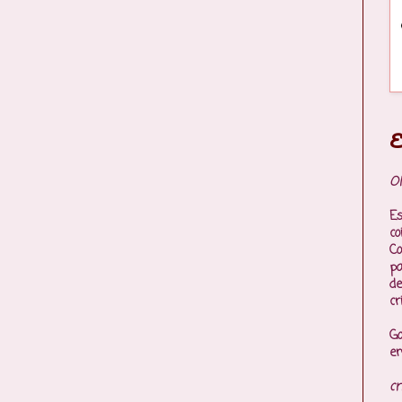
E
Ol
Es
co
Co
p
de
cr
Go
en
cr