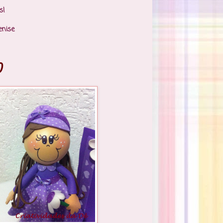
s!
enise
)