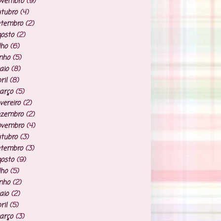
ovembro
(9)
tubro
(4)
etembro
(2)
osto
(2)
lho
(6)
nho
(5)
aio
(8)
ril
(8)
arço
(5)
vereiro
(2)
ezembro
(2)
ovembro
(4)
tubro
(3)
etembro
(3)
osto
(9)
lho
(5)
nho
(2)
aio
(2)
ril
(5)
arço
(3)