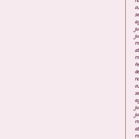
n
ou
s
ag
ju
ju
m
ab
m
fe
d
n
ou
s
ag
ju
ju
m
ab
m