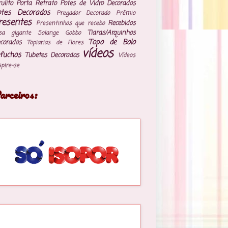
rulito
Porta Retrato
Potes de Vidro Decorados
otes Decorados
Pregador Decorado
Prêmio
resentes
Recebidos
Presentinhos que recebo
Tiaras/Arquinhos
sa gigante
Solange Gobbo
Topo de Bolo
corados
Topiarias de Flores
vídeos
fuchos
Tubetes Decorados
Vídeos
spire-se
arceiros: