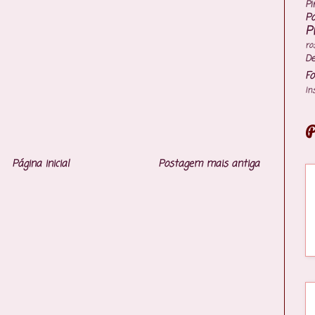
Pi
P
P
ro
De
Fo
In
P
Página inicial
Postagem mais antiga