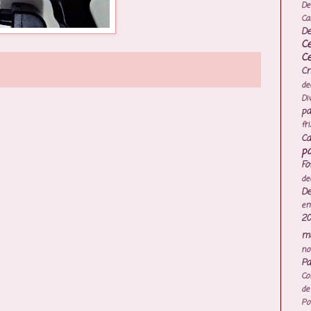
De
Ca
De
C
C
Cr
de
Di
pa
fr
Ca
po
Fo
de
De
e
20
mo
no
Pa
Co
de
Po