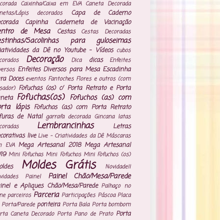
corada
Caixinha/Caixa em EVA
Caneta Decorada
Capa de Caderno
netas/Lápis decorados
corada
Capinha Caderneta de Vacinação
entro de Mesa
Cestas
Cestas Decoradas
estinhas/Sacolinhas para guloseimas
iatividades da Dê no Youtube - Vídeos
cubos
Decoração
dicas
corados
Dica
Enfeites
Enfeites Diversos para Mesa
Escadinha
versos
ra Doces
eventos
Fantoches
Flores e outros (com
Fofuchas (os) c/ Porta Retrato e Porta
isador)
Fofuchas(os)
Fofuchos (as) com
neta
rta lápis
Fofuchos (as) com Porta Retrato
furas de Natal
garrafa decorada
Gincana
latas
Lembrancinhas
Letras
coradas
corativas
live
Live - Criatividades da Dê
Máscaras
Mega Artesanal 2018
Mega Artesanal
m EVA
19
Mini Fofuchas
Mini Fofuchos
Mini Fofuchos (os)
Moldes Grátis
ldes
Novidade!!
Painel Chão/Mesa/Parede
vidades
Painel
inel e Apliques Chão/Mesa/Parede
Palhaço no
Parceria
ne
parceiros
Participações
Páscoa
Placa
ponteira
 Porta/Parede
Porta Bala
Porta bombom
Porta
rta Caneta Decorado
Porta Pano de Prato