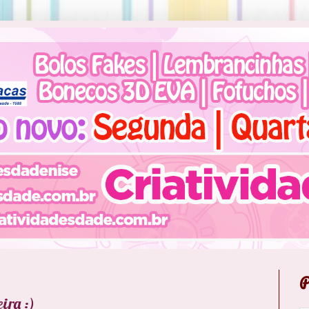
P
ira :)