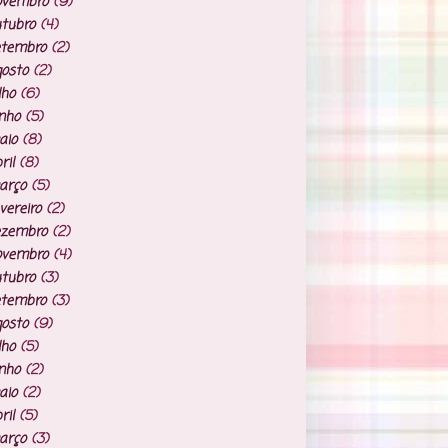
ovembro
(9)
tubro
(4)
etembro
(2)
osto
(2)
lho
(6)
nho
(5)
aio
(8)
ril
(8)
arço
(5)
vereiro
(2)
ezembro
(2)
ovembro
(4)
tubro
(3)
etembro
(3)
osto
(9)
lho
(5)
nho
(2)
aio
(2)
ril
(5)
arço
(3)