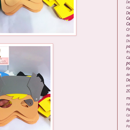
De
Ca
De
C
C
Cr
de
Di
pa
fr
Ca
po
Fo
de
De
e
20
mo
no
Pa
Co
de
Po