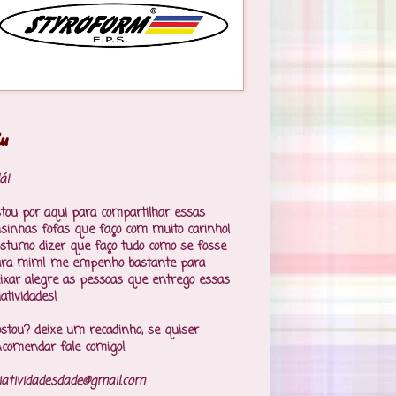
u
á!
tou por aqui para compartilhar essas
isinhas fofas que faço com muito carinho!
stumo dizer que faço tudo como se fosse
ara mim! me empenho bastante para
ixar alegre as pessoas que entrego essas
iatividades!
stou? deixe um recadinho, se quiser
comendar fale comigo!
iatividadesdade@gmail.com