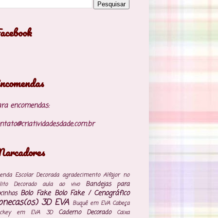
acebook
ncomendas
ara encomendas:
ntato@criatividadesdade.com.br
arcadores
enda Escolar Decorada
agradecimento
Alfajor no
Bandejas para
lito Decorado
aula ao vivo
Bolo Fake
Bolo Fake / Cenográfico
cinhos
onecas(os) 3D EVA
Buquê em EVA
Cabeça
Caderno Decorado
ickey em EVA 3D
Caixa