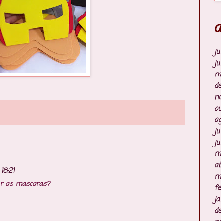
A
ju
ju
m
d
n
ou
ag
ju
ju
m
ab
16:21
m
er as mascaras?
fe
ja
d