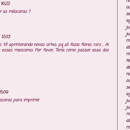
n
 16:22
ou
r as máscaras ?
s
ag
ju
ju
 12:03
m
c tô aprimorando novas artes, pq só fazia flores rsrs .. Ai
ab
 essas mascaras. Por favor, Teria como passar essa dos
m
fe
d
n
ou
s
15:09
ag
scaras para imprimir
ju
ju
m
ab
m