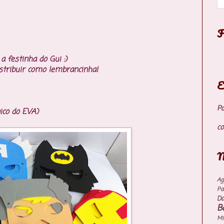
F
festinha do Gui :)
stribuir como lembrancinha!
E
P
ico do EVA)
co
M
Ag
Pa
Do
B
M