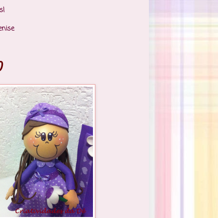
s!
enise
)