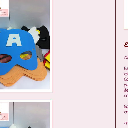
E
Ol
Es
co
Co
p
de
cr
Go
en
cr