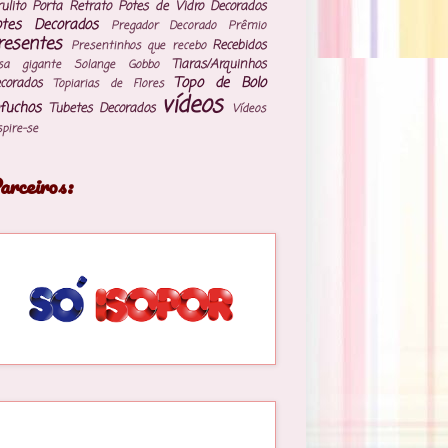
rulito
Porta Retrato
Potes de Vidro Decorados
otes Decorados
Pregador Decorado
Prêmio
resentes
Recebidos
Presentinhos que recebo
Tiaras/Arquinhos
sa gigante
Solange Gobbo
Topo de Bolo
corados
Topiarias de Flores
vídeos
fuchos
Tubetes Decorados
Vídeos
spire-se
arceiros: