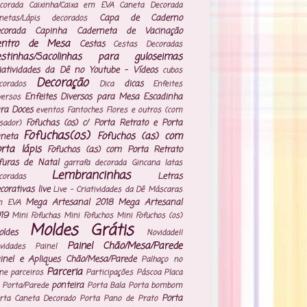
corada
Caixinha/Caixa em EVA
Caneta Decorada
Capa de Caderno
netas/Lápis decorados
corada
Capinha Caderneta de Vacinação
entro de Mesa
Cestas
Cestas Decoradas
estinhas/Sacolinhas para guloseimas
iatividades da Dê no Youtube - Vídeos
cubos
Decoração
dicas
corados
Dica
Enfeites
Enfeites Diversos para Mesa
Escadinha
versos
ra Doces
eventos
Fantoches
Flores e outros (com
Fofuchas (os) c/ Porta Retrato e Porta
isador)
Fofuchas(os)
Fofuchos (as) com
neta
rta lápis
Fofuchos (as) com Porta Retrato
furas de Natal
garrafa decorada
Gincana
latas
Lembrancinhas
Letras
coradas
corativas
live
Live - Criatividades da Dê
Máscaras
Mega Artesanal 2018
Mega Artesanal
m EVA
19
Mini Fofuchas
Mini Fofuchos
Mini Fofuchos (os)
Moldes Grátis
ldes
Novidade!!
Painel Chão/Mesa/Parede
vidades
Painel
inel e Apliques Chão/Mesa/Parede
Palhaço no
Parceria
ne
parceiros
Participações
Páscoa
Placa
ponteira
 Porta/Parede
Porta Bala
Porta bombom
Porta
rta Caneta Decorado
Porta Pano de Prato