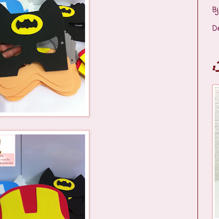
Bj
D
: