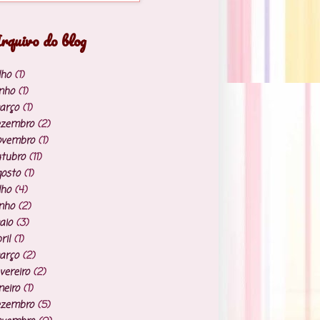
rquivo do blog
lho
(1)
nho
(1)
arço
(1)
ezembro
(2)
ovembro
(1)
tubro
(11)
osto
(1)
lho
(4)
nho
(2)
aio
(3)
ril
(1)
arço
(2)
vereiro
(2)
neiro
(1)
ezembro
(5)