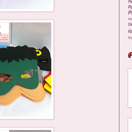
Pi
P
P
ro
De
Fo
In
P