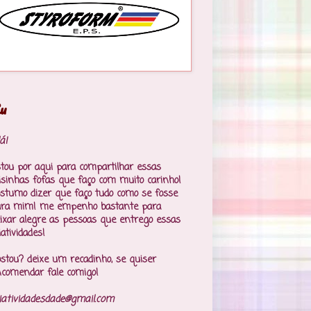
u
á!
tou por aqui para compartilhar essas
isinhas fofas que faço com muito carinho!
stumo dizer que faço tudo como se fosse
ara mim! me empenho bastante para
ixar alegre as pessoas que entrego essas
iatividades!
stou? deixe um recadinho, se quiser
comendar fale comigo!
iatividadesdade@gmail.com