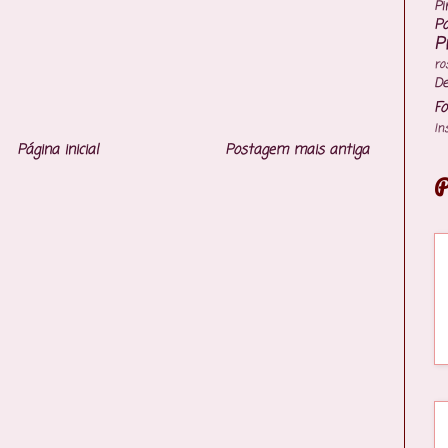
Pi
P
P
ro
De
Fo
In
Página inicial
Postagem mais antiga
P