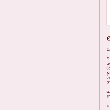
E
Ol
Es
co
Co
p
de
cr
Go
en
cr