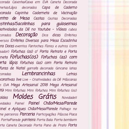
corada
Caixinha/Caixa em EVA
Caneta Decorada
Capa de Caderno
netas/Lápis decorados
corada
Capinha Caderneta de Vacinação
entro de Mesa
Cestas
Cestas Decoradas
estinhas/Sacolinhas para guloseimas
iatividades da Dê no Youtube - Vídeos
cubos
Decoração
dicas
corados
Dica
Enfeites
Enfeites Diversos para Mesa
Escadinha
versos
ra Doces
eventos
Fantoches
Flores e outros (com
Fofuchas (os) c/ Porta Retrato e Porta
isador)
Fofuchas(os)
Fofuchos (as) com
neta
rta lápis
Fofuchos (as) com Porta Retrato
furas de Natal
garrafa decorada
Gincana
latas
Lembrancinhas
Letras
coradas
corativas
live
Live - Criatividades da Dê
Máscaras
Mega Artesanal 2018
Mega Artesanal
m EVA
19
Mini Fofuchas
Mini Fofuchos
Mini Fofuchos (os)
Moldes Grátis
ldes
Novidade!!
Painel Chão/Mesa/Parede
vidades
Painel
inel e Apliques Chão/Mesa/Parede
Palhaço no
Parceria
ne
parceiros
Participações
Páscoa
Placa
ponteira
 Porta/Parede
Porta Bala
Porta bombom
Porta
rta Caneta Decorado
Porta Pano de Prato