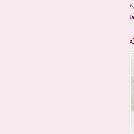
Bj
D
: