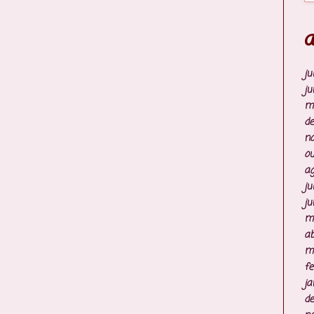
A
ju
ju
m
d
n
ou
ag
ju
ju
m
ab
m
fe
ja
d