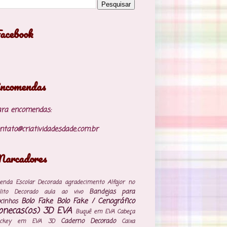
acebook
ncomendas
ara encomendas:
ntato@criatividadesdade.com.br
arcadores
enda Escolar Decorada
agradecimento
Alfajor no
Bandejas para
lito Decorado
aula ao vivo
Bolo Fake
Bolo Fake / Cenográfico
cinhos
onecas(os) 3D EVA
Buquê em EVA
Cabeça
Caderno Decorado
ickey em EVA 3D
Caixa