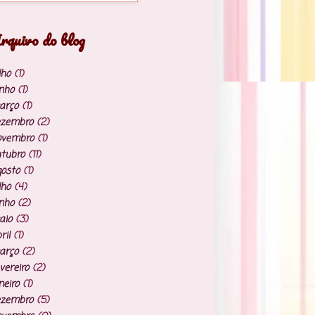
rquivo do blog
lho
(1)
nho
(1)
arço
(1)
ezembro
(2)
ovembro
(1)
tubro
(11)
osto
(1)
lho
(4)
nho
(2)
aio
(3)
ril
(1)
arço
(2)
vereiro
(2)
neiro
(1)
ezembro
(5)