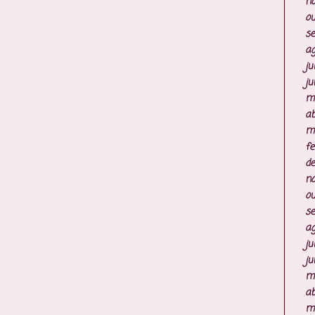
n
ou
s
ag
ju
ju
m
ab
m
fe
d
n
ou
s
ag
ju
ju
m
ab
m