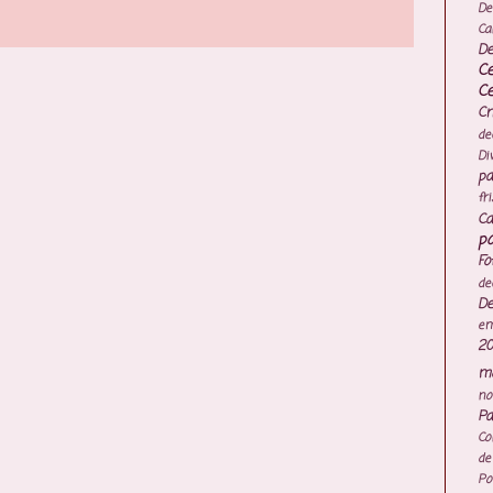
De
Ca
De
C
C
Cr
de
Di
pa
fr
Ca
po
Fo
de
De
e
20
mo
no
Pa
Co
de
Po