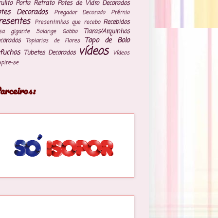
rulito
Porta Retrato
Potes de Vidro Decorados
otes Decorados
Pregador Decorado
Prêmio
resentes
Recebidos
Presentinhos que recebo
Tiaras/Arquinhos
sa gigante
Solange Gobbo
Topo de Bolo
corados
Topiarias de Flores
vídeos
fuchos
Tubetes Decorados
Vídeos
spire-se
arceiros: