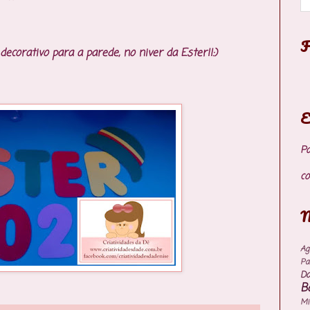
F
decorativo para a parede, no niver da Ester!!:)
E
P
co
M
Ag
Pa
Do
B
M