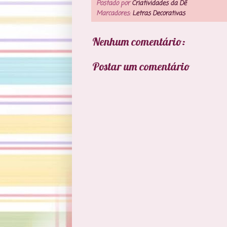
Postado por
Criatividades da Dê
Marcadores:
Letras Decorativas
Nenhum comentário:
Postar um comentário