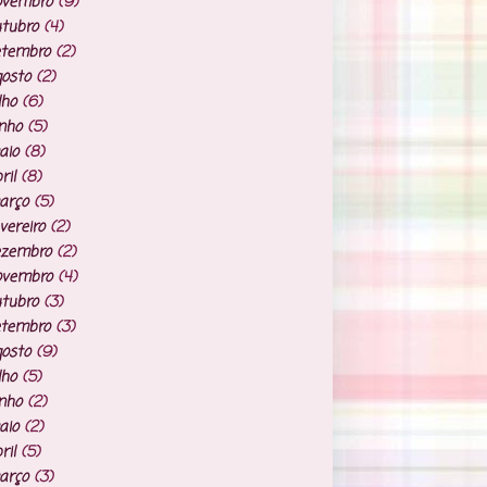
ovembro
(9)
tubro
(4)
etembro
(2)
osto
(2)
lho
(6)
nho
(5)
aio
(8)
ril
(8)
arço
(5)
vereiro
(2)
ezembro
(2)
ovembro
(4)
tubro
(3)
etembro
(3)
osto
(9)
lho
(5)
nho
(2)
aio
(2)
ril
(5)
arço
(3)