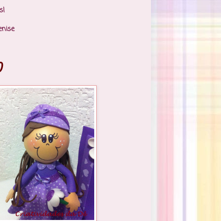
s!
enise
)