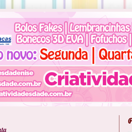
P
ata