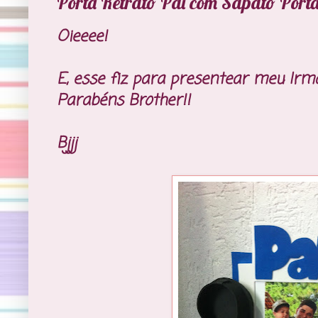
Porta Retrato Pai com Sapato Porta
Oieeee!
E, esse fiz para presentear meu Irm
Parabéns Brother!!
Bjjj