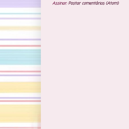
Assinar:
Postar comentários (Atom)