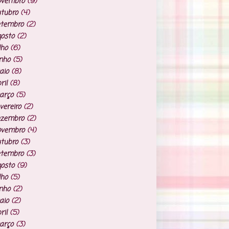
ovembro
(9)
tubro
(4)
etembro
(2)
osto
(2)
lho
(6)
nho
(5)
aio
(8)
ril
(8)
arço
(5)
vereiro
(2)
ezembro
(2)
ovembro
(4)
tubro
(3)
etembro
(3)
osto
(9)
lho
(5)
nho
(2)
aio
(2)
ril
(5)
arço
(3)