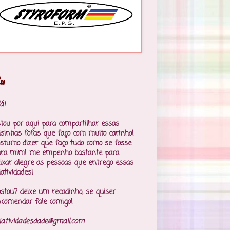
u
á!
tou por aqui para compartilhar essas
isinhas fofas que faço com muito carinho!
stumo dizer que faço tudo como se fosse
ara mim! me empenho bastante para
ixar alegre as pessoas que entrego essas
iatividades!
stou? deixe um recadinho, se quiser
comendar fale comigo!
iatividadesdade@gmail.com