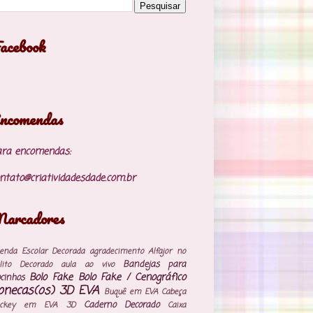
acebook
ncomendas
ara encomendas:
ntato@criatividadesdade.com.br
arcadores
enda Escolar Decorada
agradecimento
Alfajor no
Bandejas para
lito Decorado
aula ao vivo
Bolo Fake
Bolo Fake / Cenográfico
cinhos
onecas(os) 3D EVA
Buquê em EVA
Cabeça
Caderno Decorado
ickey em EVA 3D
Caixa