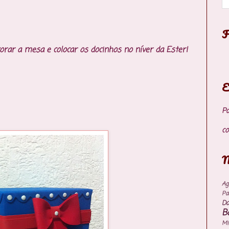
F
orar a mesa e colocar os docinhos no níver da Ester!
E
P
co
M
Ag
Pa
Do
B
M