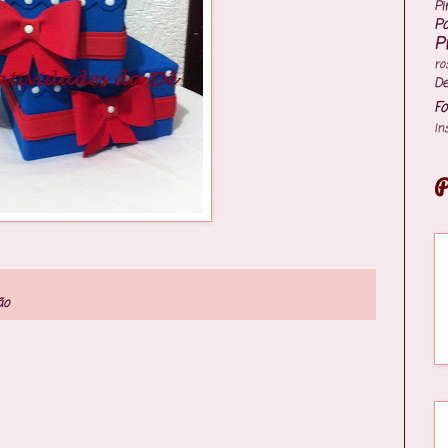
Pi
P
P
ro
De
Fo
In
P
ão