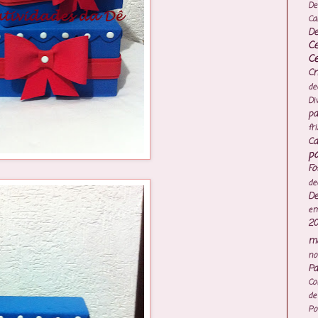
De
Ca
De
C
C
Cr
de
Di
pa
fr
Ca
po
Fo
de
De
e
20
mo
no
Pa
Co
de
Po