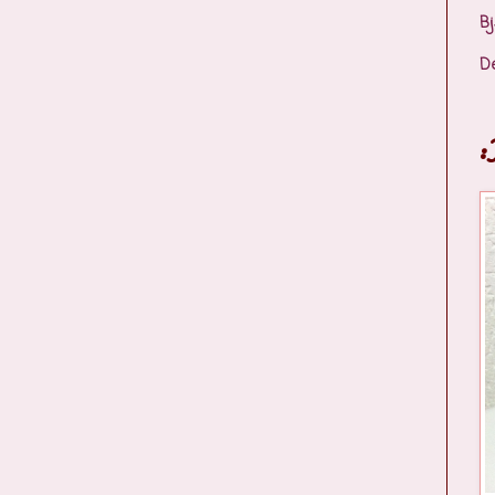
Bj
D
: