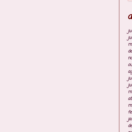
A
ju
ju
m
d
n
ou
ag
ju
ju
m
ab
m
fe
ja
d