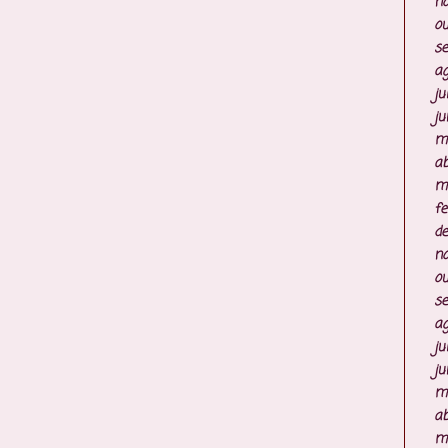
n
ou
s
ag
ju
ju
m
ab
m
fe
d
n
ou
s
ag
ju
ju
m
ab
m