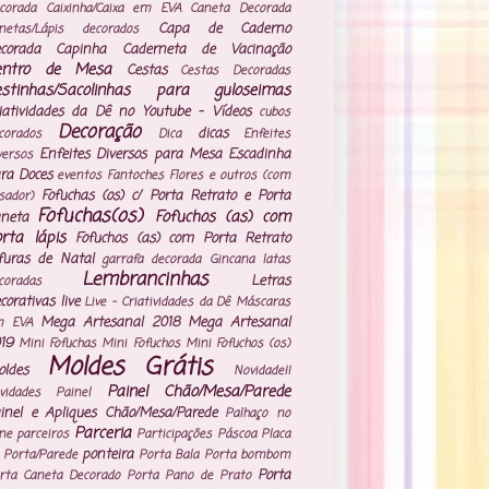
corada
Caixinha/Caixa em EVA
Caneta Decorada
Capa de Caderno
netas/Lápis decorados
corada
Capinha Caderneta de Vacinação
entro de Mesa
Cestas
Cestas Decoradas
estinhas/Sacolinhas para guloseimas
iatividades da Dê no Youtube - Vídeos
cubos
Decoração
dicas
corados
Dica
Enfeites
Enfeites Diversos para Mesa
Escadinha
versos
ra Doces
eventos
Fantoches
Flores e outros (com
Fofuchas (os) c/ Porta Retrato e Porta
isador)
Fofuchas(os)
Fofuchos (as) com
neta
rta lápis
Fofuchos (as) com Porta Retrato
furas de Natal
garrafa decorada
Gincana
latas
Lembrancinhas
Letras
coradas
corativas
live
Live - Criatividades da Dê
Máscaras
Mega Artesanal 2018
Mega Artesanal
m EVA
19
Mini Fofuchas
Mini Fofuchos
Mini Fofuchos (os)
Moldes Grátis
ldes
Novidade!!
Painel Chão/Mesa/Parede
vidades
Painel
inel e Apliques Chão/Mesa/Parede
Palhaço no
Parceria
ne
parceiros
Participações
Páscoa
Placa
ponteira
 Porta/Parede
Porta Bala
Porta bombom
Porta
rta Caneta Decorado
Porta Pano de Prato