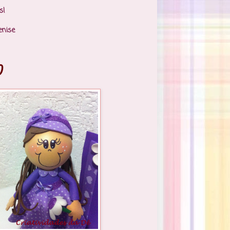
s!
enise
)