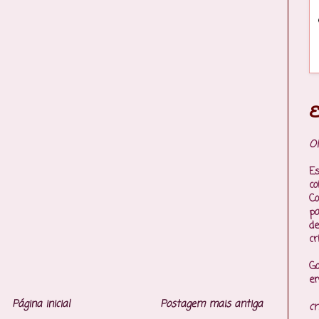
E
Ol
Es
co
Co
p
de
cr
Go
en
Página inicial
Postagem mais antiga
cr