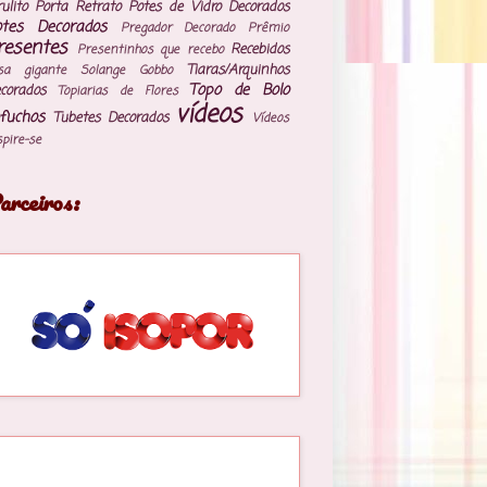
rulito
Porta Retrato
Potes de Vidro Decorados
otes Decorados
Pregador Decorado
Prêmio
resentes
Recebidos
Presentinhos que recebo
Tiaras/Arquinhos
sa gigante
Solange Gobbo
Topo de Bolo
corados
Topiarias de Flores
vídeos
fuchos
Tubetes Decorados
Vídeos
spire-se
arceiros: