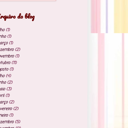
rquivo do blog
lho
(1)
nho
(1)
arço
(1)
ezembro
(2)
ovembro
(1)
tubro
(11)
osto
(1)
lho
(4)
nho
(2)
aio
(3)
ril
(1)
arço
(2)
vereiro
(2)
neiro
(1)
ezembro
(5)